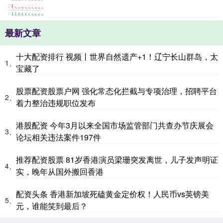
最新文章
十大配资排行 视频丨世界自然遗产+1！辽宁长山群岛，太
1、
宝藏了
股票配资股票户网 强化常态化拦截与专项治理，招聘平台
2、
着力整治违规职位发布
港股配资 今年3月以来全国市场监管部门共查办节庆展会
3、
论坛相关违法案件197件
推荐配资股票 81岁香港演员梁珊突发离世，儿子发声明证
4、
实，晚年从国外搬回香港
配资头条 香港新加坡死磕黄金定价权！人民币vs英镑美
5、
元，谁能笑到最后？